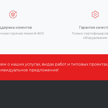
ддержка клиентов
Гарантия качест
очная горячая линия 8-800
Только сертифициро
оборудование
м о наших услугах, видах работ и типовых проектах
дивидуальное предложение!