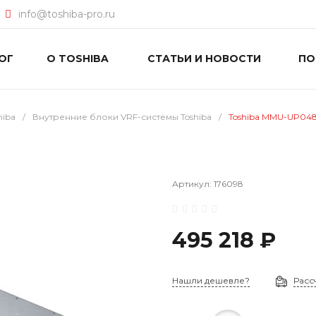
info@toshiba-pro.ru
ОГ
О TOSHIBA
СТАТЬИ И НОВОСТИ
П
hiba
/
Внутренние блоки VRF-системы Toshiba
/
Toshiba MMU-UP04
Артикул:
176098
495 218 ₽
Нашли дешевле?
Расс