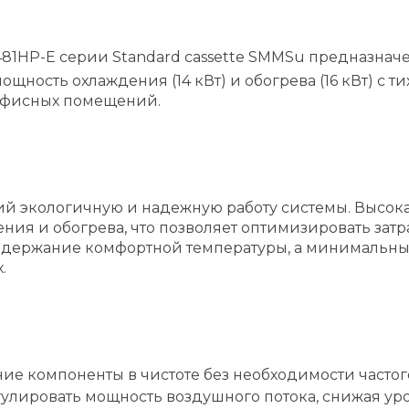
81HP-E серии Standard cassette SMMSu предназна
мощность охлаждения (14 кВт) и обогрева (16 кВт) с 
 офисных помещений.
ий экологичную и надежную работу системы. Высок
ения и обогрева, что позволяет оптимизировать за
ддержание комфортной температуры, а минимальны
.
е компоненты в чистоте без необходимости частог
гулировать мощность воздушного потока, снижая ур