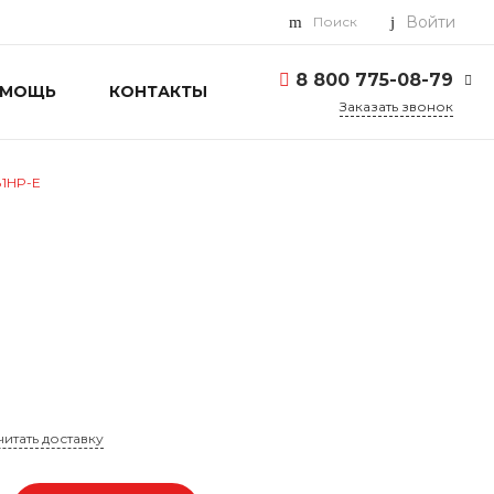
Войти
Поиск
8 800 775-08-79
ОМОЩЬ
КОНТАКТЫ
Заказать звонок
8 800 775-08-79
г. Москва, БЦ Вятский,
81HP-E
ул. Вятская д.70, офис
715
Пн-Пт: 9:30-18:00 Cб-
Вс: Выходной
info@toshiba-pro.ru
читать доставку