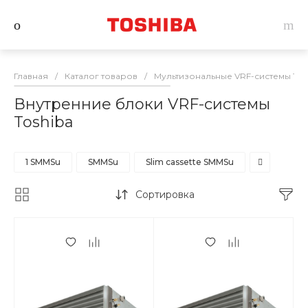
Главная
/
Каталог товаров
/
Мультизональные VRF-системы Tos
Внутренние блоки VRF-системы
Toshiba
1 SMMSu
SMMSu
Slim cassette SMMSu
Сортировка