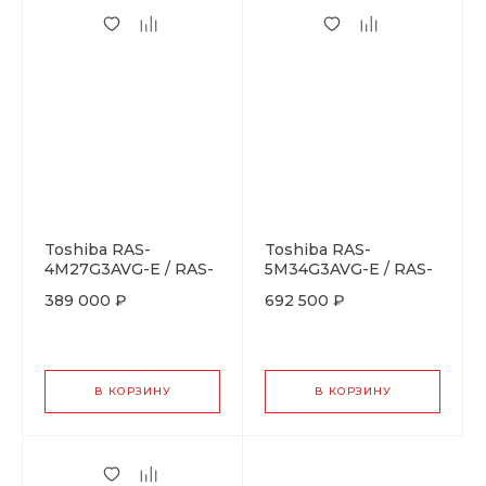
Toshiba RAS-
Toshiba RAS-
4M27G3AVG-E / RAS-
5M34G3AVG-E / RAS-
B05CKVG-EEx2 +
B10N4KVRG-Ex5
389 000 ₽
692 500 ₽
RAS-B07CKVG-EEx2
В КОРЗИНУ
В КОРЗИНУ