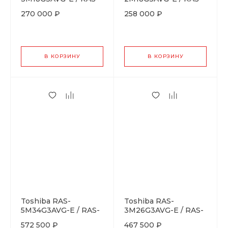
B07CKVG-EE + RAS-
B10G3KVSGB-Ex2
270 000 ₽
258 000 ₽
B05CKVG-EEx2
В КОРЗИНУ
В КОРЗИНУ
Toshiba RAS-
Toshiba RAS-
5M34G3AVG-E / RAS-
3M26G3AVG-E / RAS-
B10G3KVSG-Ex5
B13N4KVRG-E + RAS-
572 500 ₽
467 500 ₽