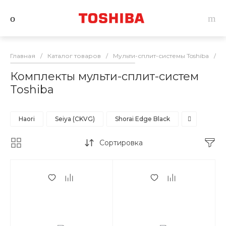
Главная
/
Каталог товаров
/
Мульти-сплит-системы Toshiba
/
К
Комплекты мульти-сплит-систем
Toshiba
Haori
Seiya (CKVG)
Shorai Edge Black
Сортировка