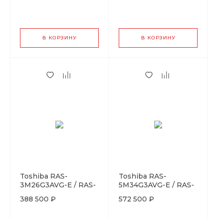
B10N4KVRG-Ex2
В КОРЗИНУ
В КОРЗИНУ
Toshiba RAS-
Toshiba RAS-
3M26G3AVG-E / RAS-
5M34G3AVG-E / RAS-
B10G3KVSGB-Ex3
B10G3KVSGB-Ex5
388 500 ₽
572 500 ₽