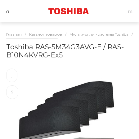
Главная
/
Каталог товаров
/
Мульти-сплит-системы Toshiba
/
К
Toshiba RAS-5M34G3AVG-E / RAS-
B10N4KVRG-Ex5