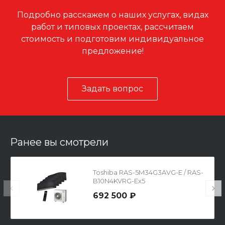
Подробно расскажем о наших услугах, видах
работ и типовых проектах, рассчитаем
стоимость и подготовим индивидуальное
предложение!
Задать вопрос
Ранее вы смотрели
Toshiba RAS-5M34G3AVG-E / RAS-
B10N4KVRG-Ex5
692 500 ₽