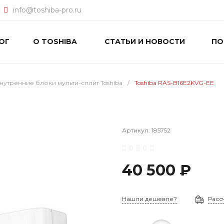
info@toshiba-pro.ru
ОГ
О TOSHIBA
СТАТЬИ И НОВОСТИ
П
нутренние блоки мульти-сплит Toshiba
/
Toshiba RAS-B16E2KVG-EE
Артикул:
185752
40 500 ₽
Нашли дешевле?
Расс