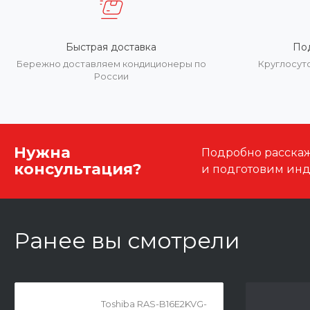
Быстрая доставка
По
Бережно доставляем кондиционеры по
Круглосут
России
Нужна
Подробно расскаже
консультация?
и подготовим ин
Ранее вы смотрели
Toshiba RAS-B16E2KVG-