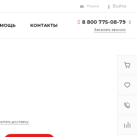
Войти
Поиск
8 800 775-08-79
ОМОЩЬ
КОНТАКТЫ
Заказать звонок
8 800 775-08-79
г. Москва, БЦ Вятский,
ул. Вятская д.70, офис
715
Пн-Пт: 9:30-18:00 Cб-
Вс: Выходной
info@toshiba-pro.ru
читать доставку