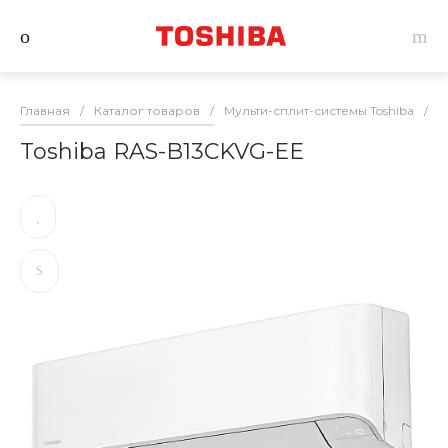
Главная
/
Каталог товаров
/
Мульти-сплит-системы Toshiba
/
В
Toshiba RAS-B13CKVG-EE