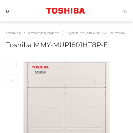
Главная
/
Каталог товаров
/
Мультизональные VRF-системы Tos
Toshiba MMY-MUP1801HT8P-E