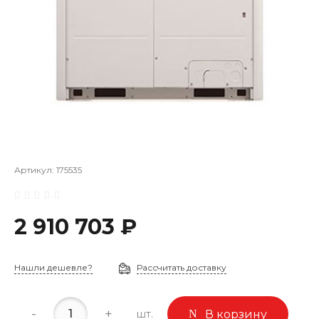
Артикул:
175535
2 910 703 ₽
Нашли дешевле?
Рассчитать доставку
-
+
шт.
В корзину