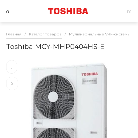
Главная
/
Каталог товаров
/
Мультизональные VRF-системы Tos
Toshiba MCY-MHP0404HS-E