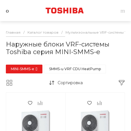
Главная
/
Каталог товаров
/
Мультизональные VRF-системы Tos
Наружные блоки VRF-системы
Toshiba серия MINI-SMMS-e
MINI-SMMS-e
SMMS-u VRF CDU HeatPump
Сортировка