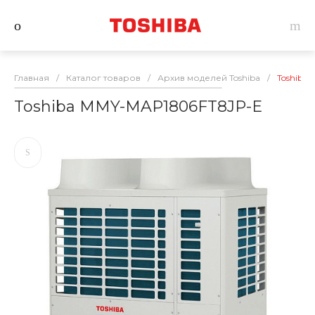
Главная
/
Каталог товаров
/
Архив моделей Toshiba
/
Toshiba
Toshiba MMY-MAP1806FT8JP-E