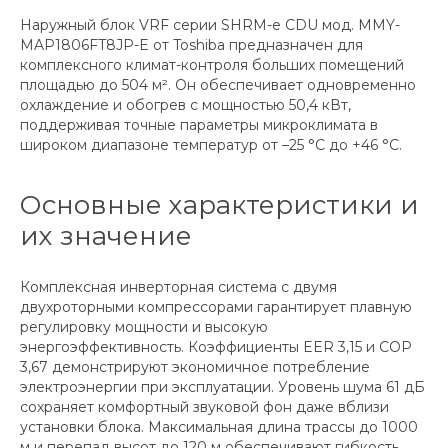
Наружный блок VRF серии SHRM-e CDU мод. MMY-
MAP1806FT8JP-E от Toshiba предназначен для
комплексного климат-контроля больших помещений
площадью до 504 м². Он обеспечивает одновременно
охлаждение и обогрев с мощностью 50,4 кВт,
поддерживая точные параметры микроклимата в
широком диапазоне температур от –25 °C до +46 °C.
Основные характеристики и
их значение
Комплексная инверторная система с двумя
двухроторными компрессорами гарантирует плавную
регулировку мощности и высокую
энергоэффективность. Коэффициенты EER 3,15 и COP
3,67 демонстрируют экономичное потребление
электроэнергии при эксплуатации. Уровень шума 61 дБ
сохраняет комфортный звуковой фон даже вблизи
установки блока. Максимальная длина трассы до 1000
м и перепад высот до 120 м обеспечивают гибкость