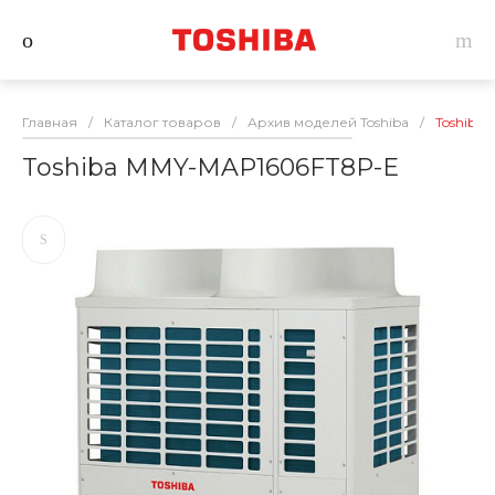
Главная
/
Каталог товаров
/
Архив моделей Toshiba
/
Toshiba
Toshiba MMY-MAP1606FT8P-E