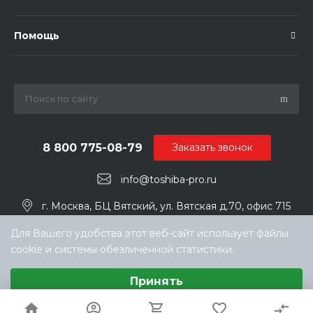
Помощь
8 800 775-08-79
Заказать звонок
info@toshiba-pro.ru
г. Москва, БЦ Вятский, ул. Вятская д.70, офис 715
Для Вашего удобства этот веб-сайт использует файлы
cookie и системы обезличенной статистики.
Выберите настройки cookie
Принять
Минимальные
© ООО «ТЕХНОКЛИМАТ ИНЖИНИРИНГ», официальный
Аналитические/Функциональные