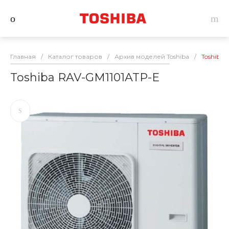
Главная
/
Каталог товаров
/
Архив моделей Toshiba
/
Toshiba
Toshiba RAV-GM1101ATP-E