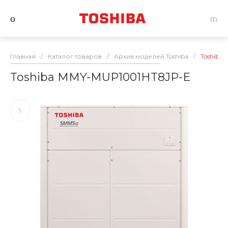
Главная
/
Каталог товаров
/
Архив моделей Toshiba
/
Toshiba
Toshiba MMY-MUP1001HT8JP-E