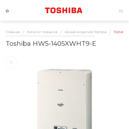
Главная
/
Каталог товаров
/
Архив моделей Toshiba
/
Toshiba
Toshiba HWS-1405XWHT9-E