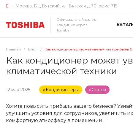
г. Москва, БЦ Вятский, ул. Вятская д.70, офис 715
Официальный дилер
КАТАЛ
кондиционеров
Toshiba
Главная
/
Блог
/
Как кондиционер может увеличить прибыль б
Как кондиционер может ув
климатической техники
12 мар 2025
#Кондиционеры
#Статьи
Хотите повысить прибыль вашего бизнеса? Узна
улучшить условия для сотрудников, увеличить и
комфортную атмосферу в помещении.