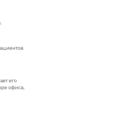
.
ациентов.
ает его
оре офиса,