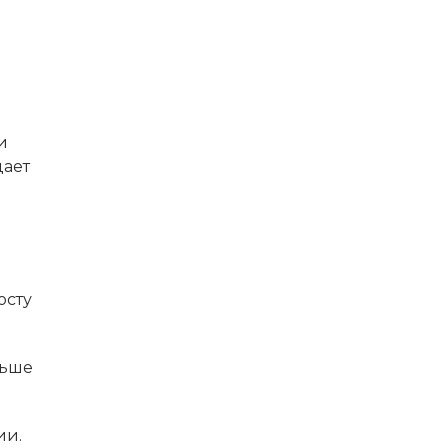
и
дает
осту
льше
ии.