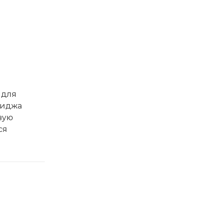
 для
миджа
вую
ся