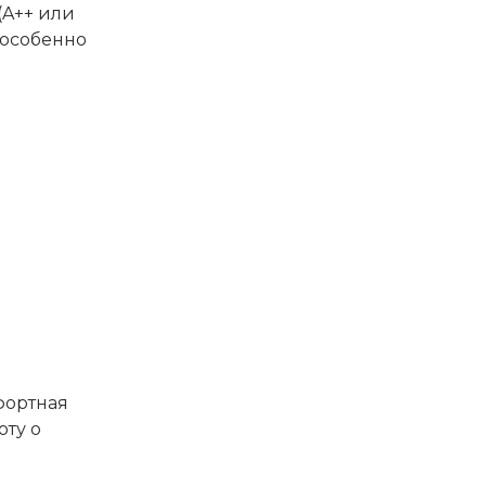
(A++ или
 особенно
фортная
оту о