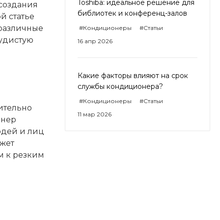
Toshiba: идеальное решение для
 создания
библиотек и конференц-залов
й статье
 различные
#Кондиционеры
#Статьи
судистую
16 апр 2026
Какие факторы влияют на срок
службы кондиционера?
#Кондиционеры
#Статьи
ительно
11 мар 2026
онер
юдей и лиц
жет
м к резким