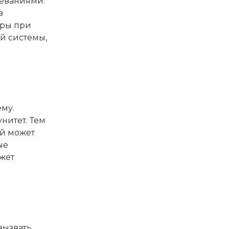
леваниями.
з
уры при
й системы,
му.
нитет. Тем
й может
ые
жет
вызвать