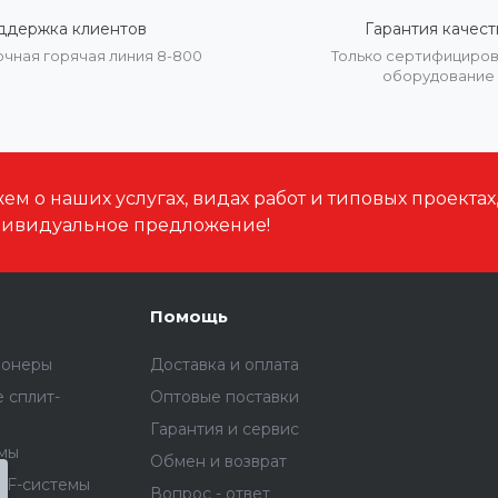
ддержка клиентов
Гарантия качест
очная горячая линия 8-800
Только сертифициро
оборудование
м о наших услугах, видах работ и типовых проектах
дивидуальное предложение!
Помощь
ионеры
Доставка и оплата
 сплит-
Оптовые поставки
Гарантия и сервис
емы
Обмен и возврат
RF-системы
Вопрос - ответ