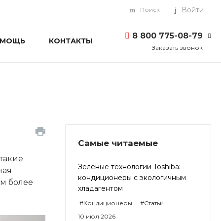
Войти
Поиск
8 800 775-08-79
ОМОЩЬ
КОНТАКТЫ
Заказать звонок
8 800 775-08-79
г. Москва, БЦ Вятский,
ул. Вятская д.70, офис
715
Пн-Пт: 9:30-18:00 Cб-
Вс: Выходной
info@toshiba-pro.ru
Самые читаемые
такие
Зеленые технологии Toshiba:
ная
кондиционеры с экологичным
ем более
хладагентом
#Кондиционеры
#Статьи
10 июл 2026