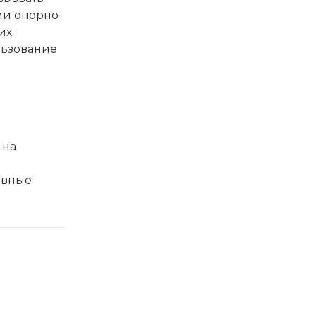
ми опорно-
их
льзование
 на
ивные