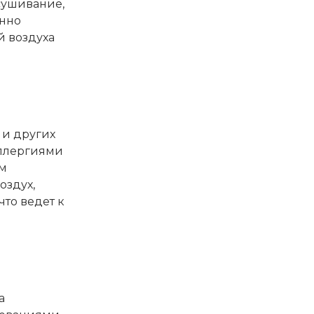
сушивание,
енно
й воздуха
 и других
аллергиями
ом
оздух,
то ведет к
а