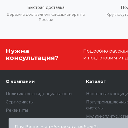
Быстрая доставка
По
Бережно доставляем кондиционеры по
Круглосут
России
Нужна
Подробно расскаже
консультация?
и подготовим ин
О компании
Каталог
Политика конфиденциальности
Настенные кондиц
Сертификаты
Полупромышленные
системы
Реквизиты
Мульти-сплит-сист
Мультизональные V
Для Вашего удобства этот веб-сайт