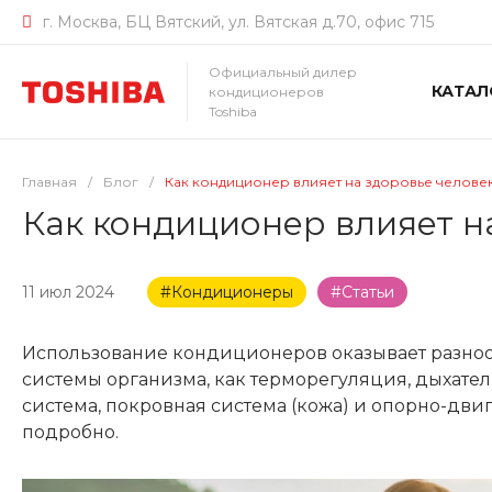
г. Москва, БЦ Вятский, ул. Вятская д.70, офис 715
Официальный дилер
КАТАЛ
кондиционеров
Toshiba
Главная
/
Блог
/
Как кондиционер влияет на здоровье челове
Как кондиционер влияет н
11 июл 2024
#Кондиционеры
#Статьи
Использование кондиционеров оказывает разнооб
системы организма, как терморегуляция, дыхател
система, покровная система (кожа) и опорно-дви
подробно.