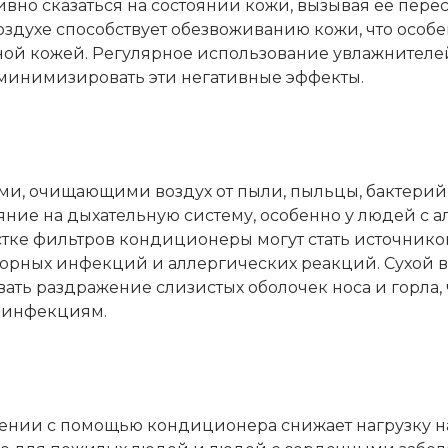
вно сказаться на состоянии кожи, вызывая её пере
оздухе способствует обезвоживанию кожи, что особ
ной кожей. Регулярное использование увлажнителе
минимизировать эти негативные эффекты.
, очищающими воздух от пыли, пыльцы, бактерий
яние на дыхательную систему, особенно у людей с 
стке фильтров кондиционеры могут стать источник
торных инфекций и аллергических реакций. Сухой в
ть раздражение слизистых оболочек носа и горла, ч
 инфекциям.
нии с помощью кондиционера снижает нагрузку н