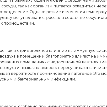
жно для пожилых людей и людей с сердечными забо
сосуды, так как организм пытается охладиться чере
отоотделение. Однако резкие изменения температ
ицу могут вызвать стресс для сердечно-сосудисто
ых происшествий.
е, так и отрицательное влияние на иммунную систе
 воздуха в помещении благоприятно влияют на имму
ированных помещениях с недостаточной вентиляцие
 воздуха и низкая влажность пересушивают слизист
ышая вероятность проникновения патогенов. Это мо
усным и бактериальным инфекциям.
нером, особенно при низких температурах, может 